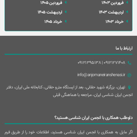
فروردین 1403
فروردین 1405
ارديبهشت 1403
ارديبهشت 1405
خرداد 1403
خرداد 1405
ارتباط با ما
09121271408 | 09121395138
info@anjomaneiranshenasi.ir
تهران، بزرگراه شهيد حقانی، بعد از ايستگاه مترو حقانی، کتابخانه ملی ایران، دفتر
انجمن ایران شناسی ایران، مراجعه با هماهنگی قبلی
داوطلب همکاری با انجمن ایران شناسی هستید؟
اگر مایل به همکاری با انجمن ایران شناسی هستید، اطلاعات خود را از طریق فرم