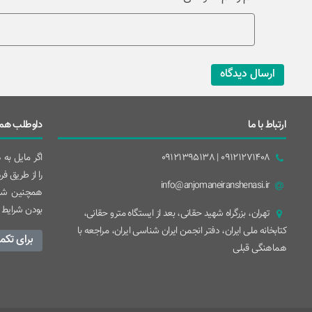
ارسال دیدگاه
ارتباط با ما
داوطلب همک
09121271408 | 09121395138
اگر مایل به
را از طریق ف
info@anjomaneiranshenasi.ir
همچنین شما
بودن شرایط 
تهران، بزرگراه شهيد حقانی، بعد از ايستگاه مترو حقانی،
کتابخانه ملی ایران، دفتر انجمن ایران شناسی ایران، مراجعه با
برای تکم
هماهنگی قبلی