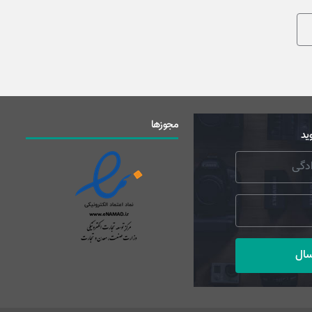
مجوزها
ید
سال