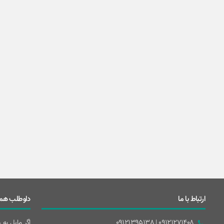
ارتباط با ما
داوطلب همک
09121271408 | 09121395138
اگر مایل به