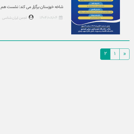
شاخه خوزستان برگزار می کند: نشست هم ا
1404/08/04
انجمن ایران شناسی
2
1
«