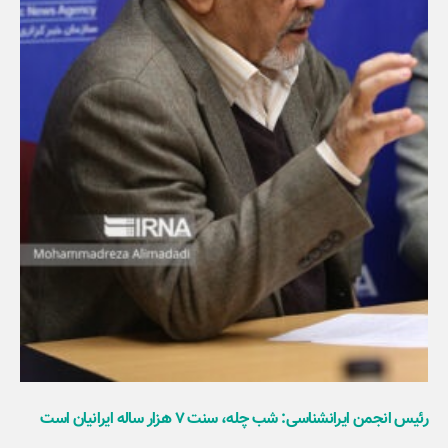
رئیس انجمن ایرانشناسی: شب چله، سنت ۷ هزار ساله ایرانیان است