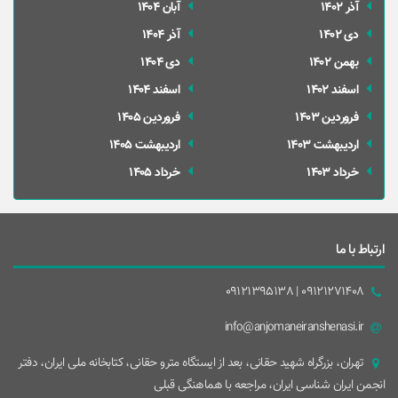
آذر 1402
آبان 1404
دی 1402
آذر 1404
بهمن 1402
دی 1404
اسفند 1402
اسفند 1404
فروردین 1403
فروردین 1405
ارديبهشت 1403
ارديبهشت 1405
خرداد 1403
خرداد 1405
ارتباط با ما
09121271408 | 09121395138
info@anjomaneiranshenasi.ir
تهران، بزرگراه شهيد حقانی، بعد از ايستگاه مترو حقانی، کتابخانه ملی ایران، دفتر
انجمن ایران شناسی ایران، مراجعه با هماهنگی قبلی