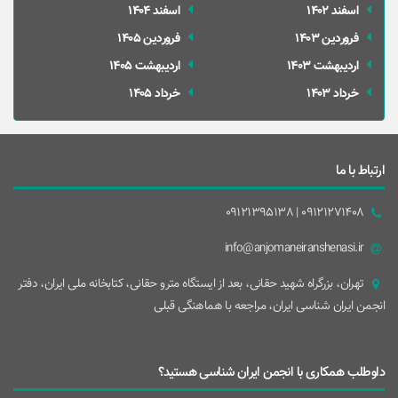
اسفند 1402
اسفند 1404
فروردین 1403
فروردین 1405
ارديبهشت 1403
ارديبهشت 1405
خرداد 1403
خرداد 1405
ارتباط با ما
09121271408 | 09121395138
info@anjomaneiranshenasi.ir
تهران، بزرگراه شهيد حقانی، بعد از ايستگاه مترو حقانی، کتابخانه ملی ایران، دفتر
انجمن ایران شناسی ایران، مراجعه با هماهنگی قبلی
داوطلب همکاری با انجمن ایران شناسی هستید؟