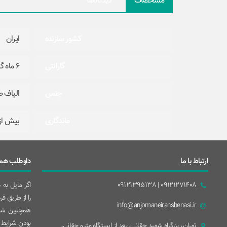
مشخصات
دیدگاه‌ها
کشور سازنده
ایران
گارانتی
۶ ماه گارانتی تعویض
جنس
الیاف 
ماندگاری
بیش از ۱۰ سا
ارتباط با ما
داوطلب همک
09121271408 | 09121395138
اگر مایل به
را از طریق ف
info@anjomaneiranshenasi.ir
همچنین شما
بودن شرایط 
تهران، بزرگراه شهيد حقانی، بعد از ايستگاه مترو حقانی،