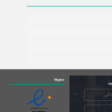
مجوزها
ید