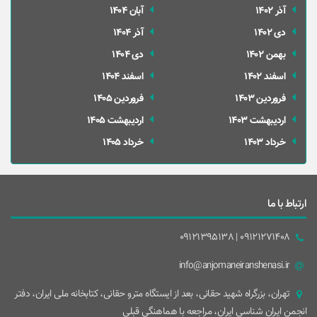
آذر 1402
آبان 1404
دی 1402
آذر 1404
بهمن 1402
دی 1404
اسفند 1402
اسفند 1404
فروردین 1403
فروردین 1405
ارديبهشت 1403
ارديبهشت 1405
خرداد 1403
خرداد 1405
ارتباط با ما
09121271408 | 09121395138
info@anjomaneiranshenasi.ir
تهران، بزرگراه شهيد حقانی، بعد از ايستگاه مترو حقانی، کتابخانه ملی ایران، دفتر
انجمن ایران شناسی ایران، مراجعه با هماهنگی قبلی