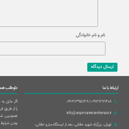
نام و نام خانوادگی
ارسال دیدگاه
ارتباط با ما
داوطلب همک
09121271408 | 09121395138
اگر مایل به
را از طریق ف
info@anjomaneiranshenasi.ir
همچنین شما
بودن شرایط 
تهران، بزرگراه شهيد حقانی، بعد از ايستگاه مترو حقانی،