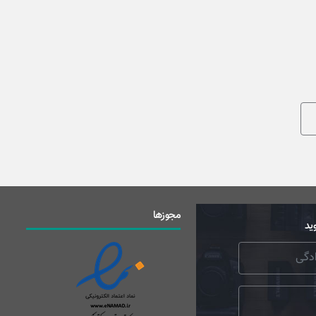
مجوزها
ید