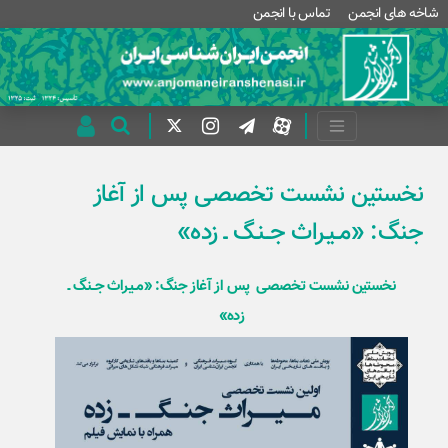
شاخه های انجمن
تماس با انجمن
نخستین نشست تخصصی پس از آغاز
جنگ: «مــیـراث جــنـگ ـ زده»
نخستین نشست تخصصی پس از آغاز جنگ: «مــیـراث جــنـگ ـ
زده»