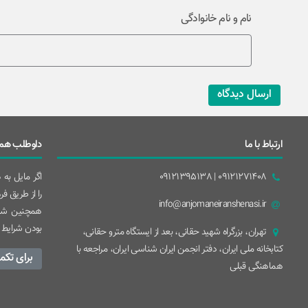
نام و نام خانوادگی
ارسال دیدگاه
ارتباط با ما
داوطلب همک
09121271408 | 09121395138
اگر مایل به
را از طریق ف
info@anjomaneiranshenasi.ir
همچنین شما
بودن شرایط 
تهران، بزرگراه شهيد حقانی، بعد از ايستگاه مترو حقانی،
کتابخانه ملی ایران، دفتر انجمن ایران شناسی ایران، مراجعه با
برای تکم
هماهنگی قبلی