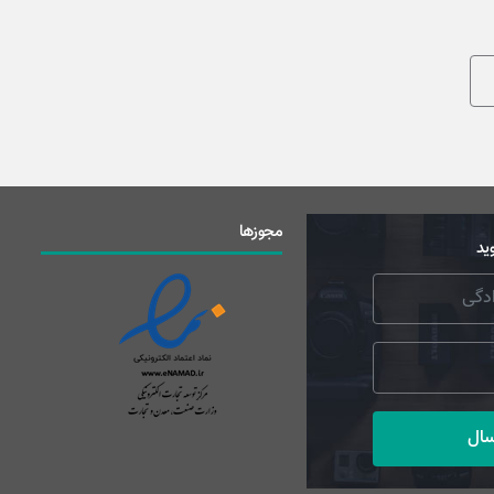
مجوزها
ید
سال