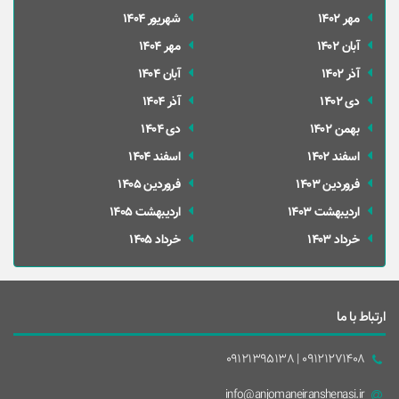
مهر 1402
شهریور 1404
آبان 1402
مهر 1404
آذر 1402
آبان 1404
دی 1402
آذر 1404
بهمن 1402
دی 1404
اسفند 1402
اسفند 1404
فروردین 1403
فروردین 1405
ارديبهشت 1403
ارديبهشت 1405
خرداد 1403
خرداد 1405
ارتباط با ما
09121271408 | 09121395138
info@anjomaneiranshenasi.ir