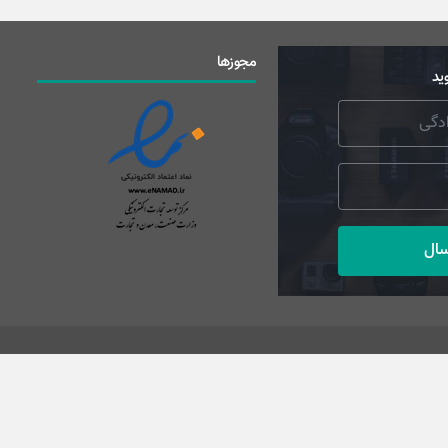
مجوزها
ید
سال