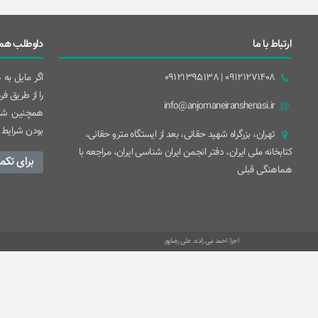
ارتباط با ما
داوطلب همک
09121271408 | 09121395138
اگر مایل به
را از طریق ف
info@anjomaneiranshenasi.ir
همچنین شما
بودن شرایط 
تهران، بزرگراه شهيد حقانی، بعد از ايستگاه مترو حقانی،
کتابخانه ملی ایران، دفتر انجمن ایران شناسی ایران، مراجعه با
برای تکم
هماهنگی قبلی
اجرا: احمد نبی زاده، علی رضاپور