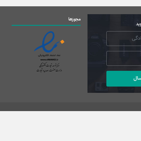
مجوزها
ید
سال