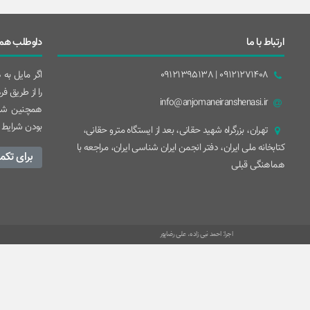
ارتباط با ما
داوطلب همک
09121271408 | 09121395138
اگر مایل به
را از طریق ف
info@anjomaneiranshenasi.ir
همچنین شما
بودن شرایط 
تهران، بزرگراه شهيد حقانی، بعد از ايستگاه مترو حقانی،
کتابخانه ملی ایران، دفتر انجمن ایران شناسی ایران، مراجعه با
برای تکم
هماهنگی قبلی
اجرا: احمد نبی زاده، علی رضاپور